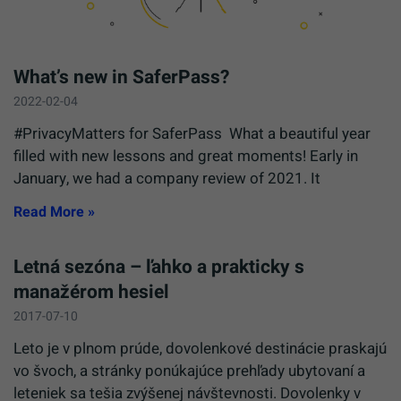
What’s new in SaferPass?
2022-02-04
#PrivacyMatters for SaferPass What a beautiful year
filled with new lessons and great moments! Early in
January, we had a company review of 2021. It
Read More »
Letná sezóna – ľahko a prakticky s
manažérom hesiel
2017-07-10
Leto je v plnom prúde, dovolenkové destinácie praskajú
vo švoch, a stránky ponúkajúce prehľady ubytovaní a
leteniek sa tešia zvýšenej návštevnosti. Dovolenky v